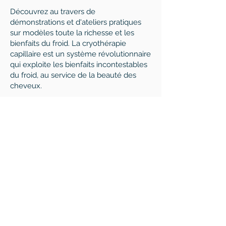
Découvrez au travers de
démonstrations et d'ateliers pratiques
sur modèles toute la richesse et les
bienfaits du froid. La cryothérapie
capillaire est un système révolutionnaire
qui exploite les bienfaits incontestables
du froid, au service de la beauté des
cheveux.
Bénéfices de la formation
Découvrir comment enrichir sa carte de
prestations;
Attirer une nouvelle clientèle,
Diversifier son activité,
Etre à la pointe des dernières tendances
de soins.